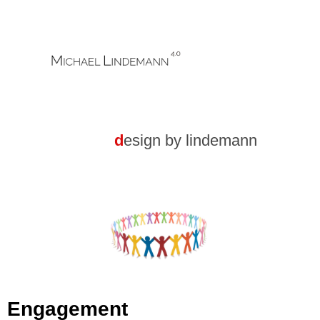
,,,,....gg.
d
esign by lindemann
Engagement