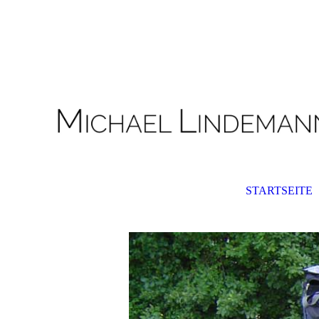
,,,,....gg.
STARTSEITE