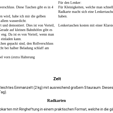
Für den Lenker:
verschluss. Diese Taschen gibt es in 4
Für Kleinigkeiten, welche man schnel
Radkarte macht sich eine Lenkertasche
n wird, habe ich mir die gelben
haben.
 allem wasserdicht.
 und demontiert. Dies ist von Vorteil,
Lenkertaschen kosten mit einer Klarsi
Gerade auf kleinen Bahnhöfen gibt es
 eng. Da ist es von Vorteil, wenn man
 einladen kann.
schen gepackt sind, den Rollverschluss
cht bei halber Beladung schlaff am
el vorn (extra Halterung
Zelt
n leichtes Einmanzelt (2 kg) mit ausreichend großem Stauraum. Dieses 
Tag).
Radkarten
appkarten mit Ringheftung in einem praktischen Format, welche in die 