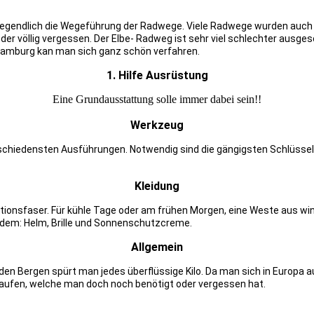
endlich die Wegeführung der Radwege. Viele Radwege wurden auch nac
er völlig vergessen. Der Elbe- Radweg ist sehr viel schlechter ausges
Hamburg kan man sich ganz schön verfahren.
1. Hilfe Ausrüstung
Eine Grundausstattung solle immer dabei sein!!
Werkzeug
schiedensten Ausführungen. Notwendig sind die gängigsten Schlüssel
Kleidung
tionsfaser. Für kühle Tage oder am frühen Morgen, eine Weste aus wi
rdem: Helm, Brille und Sonnenschutzcreme.
Allgemein
n den Bergen spürt man jedes überflüssige Kilo. Da man sich in Euro
aufen, welche man doch noch benötigt oder vergessen hat.