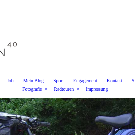
Job
Mein Blog
Sport
Engagement
Kontakt
S
Fotografie
Radtouren
Impressung