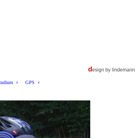
d
esign by lindemann
tudium
GPS