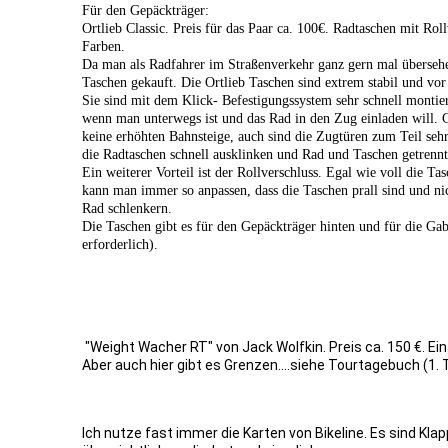
Für den Gepäckträger:
Ortlieb Classic. Preis für das Paar ca. 100€. Radtaschen mit Roll
Farben.
Da man als Radfahrer im Straßenverkehr ganz gern mal übersehe
Taschen gekauft. Die Ortlieb Taschen sind extrem stabil und vor
Sie sind mit dem Klick- Befestigungssystem sehr schnell montiert
wenn man unterwegs ist und das Rad in den Zug einladen will. 
keine erhöhten Bahnsteige, auch sind die Zugtüren zum Teil sehr
die Radtaschen schnell ausklinken und Rad und Taschen getrennt
Ein weiterer Vorteil ist der Rollverschluss. Egal wie voll die Ta
kann man immer so anpassen, dass die Taschen prall sind und ni
Rad schlenkern.
Die Taschen gibt es für den Gepäckträger hinten und für die Gab
erforderlich).
"Weight Wacher RT" von Jack Wolfkin. Preis ca. 150 €. Ei
Aber auch hier gibt es Grenzen....siehe Tourtagebuch (1. 
Ich nutze fast immer die Karten von Bikeline. Es sind Kl