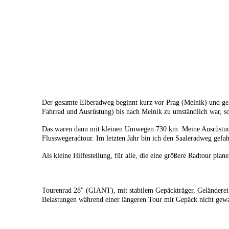
Der gesamte Elberadweg beginnt kurz vor Prag (Melnik) und geht
Fahrrad und Ausrüstung) bis nach Melnik zu umständlich war, s
Das waren dann mit kleinen Umwegen 730 km. Meine Ausrüstung:
Flusswegeradtour. Im letzten Jahr bin ich den Saaleradweg gefa
Als kleine Hilfestellung, für alle, die eine größere Radtour plan
Tourenrad 28" (GIANT), mit stabilem Gepäckträger, Geländereif
Belastungen während einer längeren Tour mit Gepäck nicht gewac