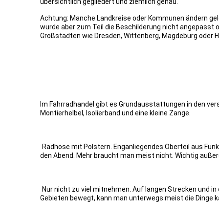
übersichtlich gegliedert und ziemlich genau.
Achtung: Manche Landkreise oder Kommunen ändern geleg
wurde aber zum Teil die Beschilderung nicht angepasst od
Großstädten wie Dresden, Wittenberg, Magdeburg oder 
Im Fahrradhandel gibt es Grundausstattungen in den ver
Montierhelbel, Isolierband und eine kleine Zange.
Radhose mit Polstern. Enganliegendes Oberteil aus Funk
den Abend. Mehr braucht man meist nicht. Wichtig auße
Nur nicht zu viel mitnehmen. Auf langen Strecken und i
Gebieten bewegt, kann man unterwegs meist die Dinge k