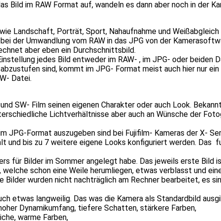
as Bild im RAW Format auf, wandeln es dann aber noch in der Ka
 wie Landschaft, Porträt, Sport, Nahaufnahme und Weißabgleich
d bei der Umwandlung vom RAW in das JPG von der Kamerasoftwar
echnet aber eben ein Durchschnittsbild.
instellung jedes Bild entweder im RAW- , im JPG- oder beiden D
abzustufen sind, kommt im JPG- Format meist auch hier nur ein St
W- Datei.
- und SW- Film seinen eigenen Charakter oder auch Look. Bekann
terschiedliche Lichtverhältnisse aber auch an Wünsche der Foto
m JPG-Format auszugeben sind bei Fujifilm- Kameras der X- Serie
 und bis zu 7 weitere eigene Looks konfiguriert werden. Das fun
ers für Bilder im Sommer angelegt habe. Das jeweils erste Bild 
r, welche schon eine Weile herumliegen, etwas verblasst und ei
se Bilder wurden nicht nachträglich am Rechner bearbeitet, es si
uch etwas langweilig. Das was die Kamera als Standardbild ausg
, hoher Dynamikumfang, tiefere Schatten, stärkere Farben,
iche, warme Farben,