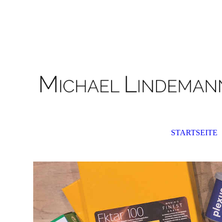
,,,,....gg.
STARTSEITE