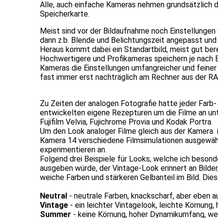
Alle, auch einfache Kameras nehmen grundsätzlich d
Speicherkarte.
Meist sind vor der Bildaufnahme noch Einstellungen
dann z.b. Blende und Belichtungszeit angepasst un
Heraus kommt dabei ein Standartbild, meist gut ber
Hochwertigere und Profikameras speichern je nach E
Kameras die Einstellungen umfangreicher und feiner 
fast immer erst nachträglich am Rechner aus der RA
Zu Zeiten der analogen Fotografie hatte jeder Farb
entwickelten eigene Rezepturen um die Filme an un
Fujifilm Velvia, Fujichrome Provia und Kodak Portra.
Um den Look analoger Filme gleich aus der Kamera i
Kamera 14 verschiedene Filmsimulationen ausgewählt
experimentieren an.
Folgend drei Beispiele für Looks, welche ich besond
ausgeben würde, der Vintage-Look erinnert an Bilde
weiche Farben und stärkeren Gelbanteil im Bild. Die
Neutral
- neutrale Farben, knackscharf, aber eben a
Vintage
- ein leichter Vintagelook, leichte Körnung
Summer
- keine Körnung, hoher Dynamikumfang, we