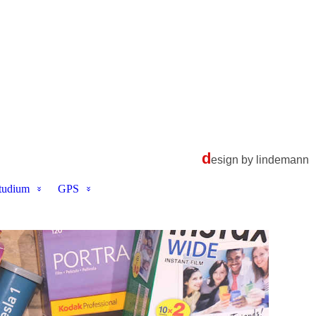
d
esign by lindemann
tudium
GPS